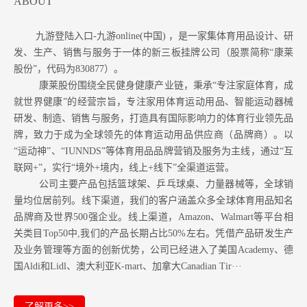
ABOUT
九游登陆入口-九游online(中国) ，是一家集体育用品设计、研
发、生产、销售与服务于一体的新三板挂牌公司（股票简称“康莱
股份”，代码为830877）。
康莱股份围绕全民健身健康产业链，秉承“专注家庭体育，成
就世界健康”的经营宗旨，专注家用体育运动用品、智能运动器械
研发、制造、销售与服务，打造具有国际影响力的体育行业领先品
牌，致力于成为全球领先的体育运动用品供应商（品牌商）。以
“运动神”、“IUNNDS”等体育用品品牌营销及服务为主线，通过“互
联网+”，实行“境外+境内，线上+线下”全渠道运营。
公司主要产品包括篮球架、乒乓球桌、力量器械等，全球销
量均位居前列。
线下渠道，我们的客户涵盖众多全球体育用品知名
品牌商及世界500强企业。
线上渠道，Amazon
、Walmart等
平台相
关类目Top50中,我们的产品长期占比50%左右。凭借产品研发生产
及业务管理等方面的创新优势，公司已经进入了美国Academy、德
国Aldi和Lidl、澳大利亚K-mart、加拿大Canadian Tir···
了解更多>>