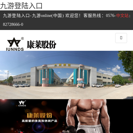
九游登陆入口
九游登陆入口-九游online(中国) 欢迎您！客服热线：0576-
中文站
|
82728666-0