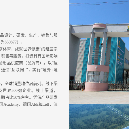
体育用品设计、研发、生产、销售与服
30877）。
庭体育，成就世界健康”的经营宗
、销售与服务，打造具有国际影响
动用品供应商（品牌商）。以“运
，通过“互联网+”，实行“境外+境
等，全球销量均位居前列。
线下渠
世界500强企业。
线上渠道，
品长期占比50%左右。凭借产品研发
emy、德国Aldi和Lidl、澳