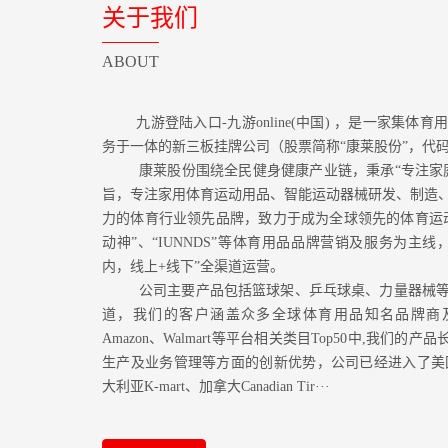
关于我们
ABOUT
九游登陆入口-九游online(中国) ，是一家集
务于一体的新三板挂牌公司（股票简称“康莱股份”，代码为8
康莱股份围绕全民健身健康产业链，秉承“专注家
旨，专注家用体育运动用品、智能运动器械研发、制造
力的体育行业领先品牌，致力于成为全球领先的体育运
动神”、“IUNNDS”等体育用品品牌营销及服务为主线
内，线上+线下”全渠道运营。
公司主要产品包括篮球架、乒乓球桌、力量器械
道，我们的客户涵盖众多全球体育用品知名品牌商及
Amazon
、Walmart等
平台相关类目Top50中,我们的产
生产及业务管理等方面的创新优势，公司已经进入了美国Acad
大利亚K-mart、加拿大Canadian Tir···