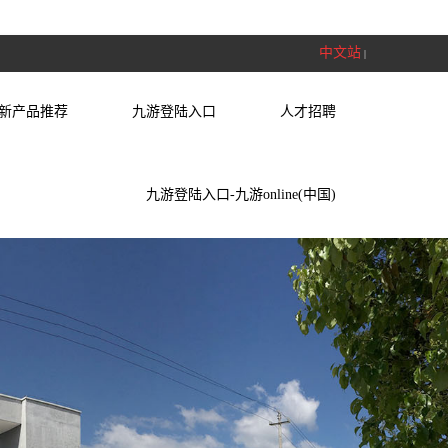
中文站
|
新产品推荐
九游登陆入口
人才招聘
九游登陆入口-九游online(中国)