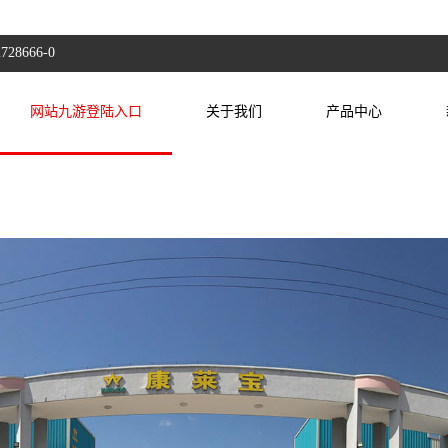
8666-0
网站九游登陆入口
关于我们
产品中心