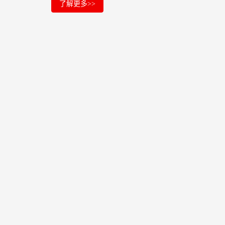
了解更多>>