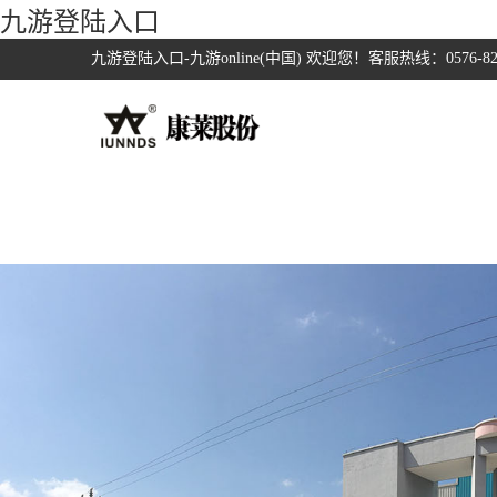
九游登陆入口
九游登陆入口-九游online(中国) 欢迎您！客服热线：0576-8272