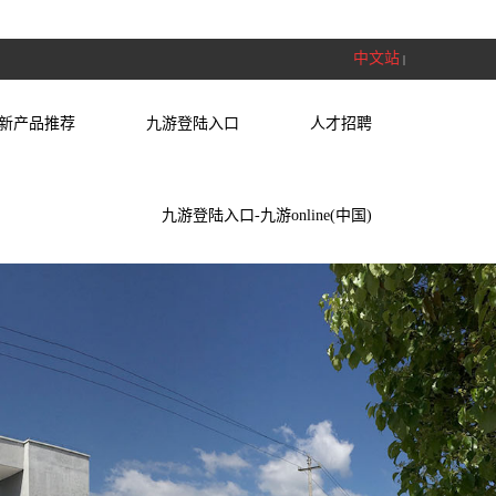
中文站
|
新产品推荐
九游登陆入口
人才招聘
九游登陆入口-九游online(中国)