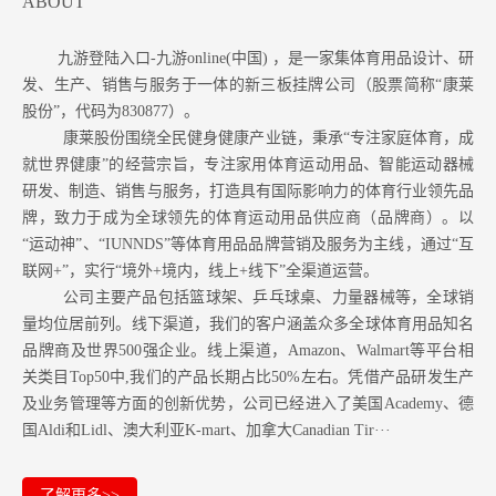
ABOUT
九游登陆入口-九游online(中国) ，是一家集体育用品设计、研
发、生产、销售与服务于一体的新三板挂牌公司（股票简称“康莱
股份”，代码为830877）。
康莱股份围绕全民健身健康产业链，秉承“专注家庭体育，成
就世界健康”的经营宗旨，专注家用体育运动用品、智能运动器械
研发、制造、销售与服务，打造具有国际影响力的体育行业领先品
牌，致力于成为全球领先的体育运动用品供应商（品牌商）。以
“运动神”、“IUNNDS”等体育用品品牌营销及服务为主线，通过“互
联网+”，实行“境外+境内，线上+线下”全渠道运营。
公司主要产品包括篮球架、乒乓球桌、力量器械等，全球销
量均位居前列。
线下渠道，我们的客户涵盖众多全球体育用品知名
品牌商及世界500强企业。
线上渠道，Amazon
、Walmart等
平台相
关类目Top50中,我们的产品长期占比50%左右。凭借产品研发生产
及业务管理等方面的创新优势，公司已经进入了美国Academy、德
国Aldi和Lidl、澳大利亚K-mart、加拿大Canadian Tir···
了解更多>>