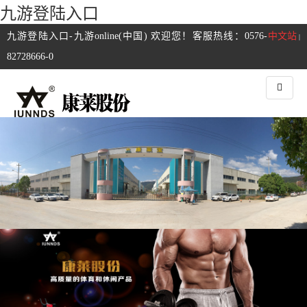
九游登陆入口
九游登陆入口-九游online(中国) 欢迎您！客服热线：0576-
中文站
|
82728666-0