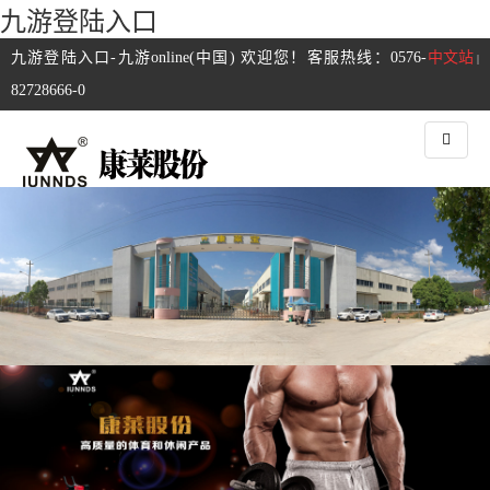
九游登陆入口
九游登陆入口-九游online(中国) 欢迎您！客服热线：0576-
中文站
|
82728666-0