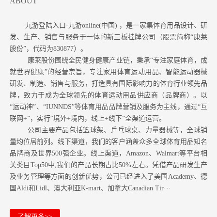
ABOUT
九游登陆入口-九游online(中国) ，是一家集体育用品设计、研
发、生产、销售与服务于一体的新三板挂牌公司（股票简称“康莱
股份”，代码为830877）。
康莱股份围绕全民健身健康产业链，秉承“专注家庭体育，成
就世界健康”的经营宗旨，专注家用体育运动用品、智能运动器械
研发、制造、销售与服务，打造具有国际影响力的体育行业领先品
牌，致力于成为全球领先的体育运动用品供应商（品牌商）。以
“运动神”、“IUNNDS”等体育用品品牌营销及服务为主线，通过“互
联网+”，实行“境外+境内，线上+线下”全渠道运营。
公司主要产品包括篮球架、乒乓球桌、力量器械等，全球销
量均位居前列。
线下渠道，我们的客户涵盖众多全球体育用品知名
品牌商及世界500强企业。
线上渠道，Amazon
、Walmart等
平台相
关类目Top50中,我们的产品长期占比50%左右。凭借产品研发生产
及业务管理等方面的创新优势，公司已经进入了美国Academy、德
国Aldi和Lidl、澳大利亚K-mart、加拿大Canadian Tir···
了解更多>>