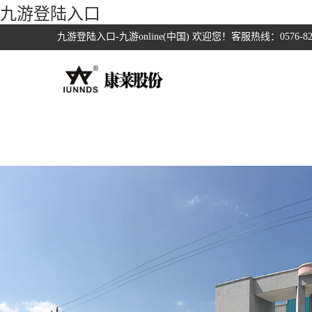
九游登陆入口
九游登陆入口-九游online(中国) 欢迎您！客服热线：0576-8272