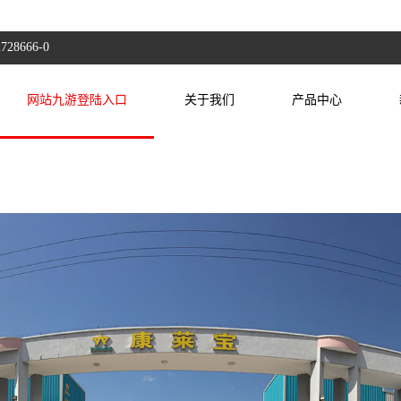
8666-0
网站九游登陆入口
关于我们
产品中心